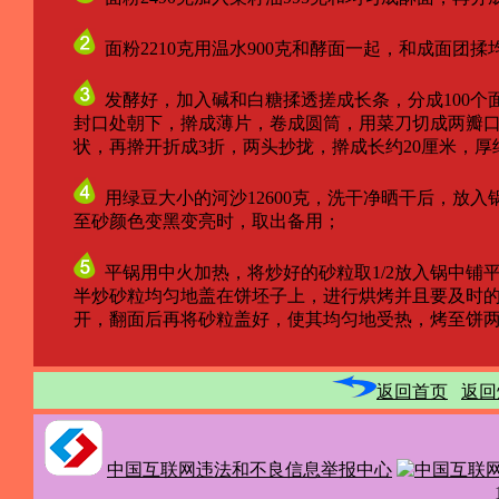
面粉2210克用温水900克和酵面一起，和成面团揉
发酵好，加入碱和白糖揉透搓成长条，分成100个
封口处朝下，擀成薄片，卷成圆筒，用菜刀切成两瓣口
状，再擀开折成3折，两头抄拢，擀成长约20厘米，厚约
用绿豆大小的河沙12600克，洗干净晒干后，放入
至砂颜色变黑变亮时，取出备用；
平锅用中火加热，将炒好的砂粒取1/2放入锅中铺
半炒砂粒均匀地盖在饼坯子上，进行烘烤并且要及时的
开，翻面后再将砂粒盖好，使其均匀地受热，烤至饼两
返回首页
返回
中国互联网违法和不良信息举报中心