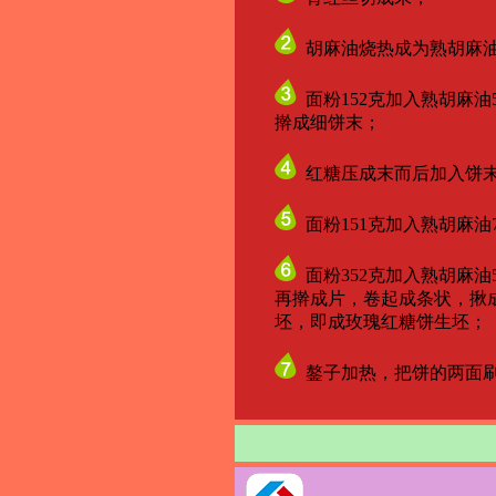
胡麻油烧热成为熟胡麻
面粉152克加入熟胡麻油
擀成细饼末；
红糖压成末而后加入饼末
面粉151克加入熟胡麻油
面粉352克加入熟胡麻油
再擀成片，卷起成条状，揪成1
坯，即成玫瑰红糖饼生坯；
鏊子加热，把饼的两面刷