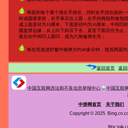
将面剂每个逐个用左手按住，同时右手捏住面的一
转成圆馍形状，右手掌压住上面，左手的拇指和食指捏
成上面直径为10厘米、下面直径约为16厘米，中间凹
圆盘饼边缘，从上向下斜压下去，直至下面压住为止，
最后在中间印上圆印，成为六角镟饼生坯；
将生坯放进炉鏊中烙烤大约40多分钟，使其两面均
返回首页
返回
中国互联网违法和不良信息举报中心
中饼网首页
关于我们
Copyright © 2025 Bing.cn
鄂ICP备11